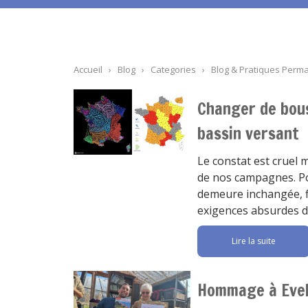
Accueil
›
Blog
›
Categories
›
Blog & Pratiques Perm
Changer de bous
bassin versant
Le constat est cruel m
de nos campagnes. Pou
demeure inchangée, f
exigences absurdes de
Lire la suite
Hommage à Eve