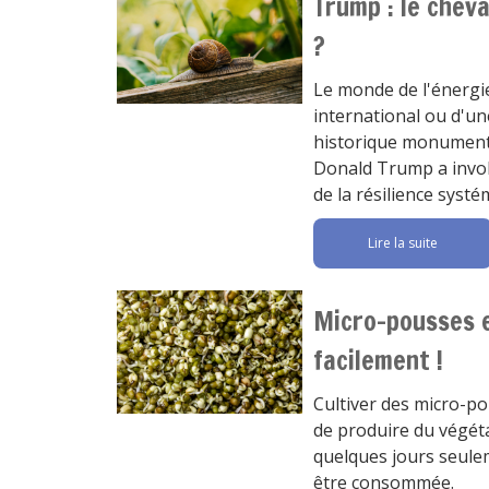
Trump : le chev
?
Le monde de l'énergie
international ou d'un
historique monumenta
Donald Trump a involo
de la résilience systé
Lire la suite
Micro-pousses e
facilement !
Cultiver des micro-p
de produire du végéta
quelques jours seulem
être consommée.