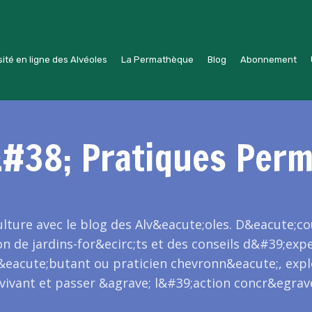
ité en ligne des Alvéoles
La Permathèque
Blog
Abonnement
&#38; Pratiques Perm
lture avec le blog des Alv&eacute;oles. D&eacute;co
n de jardins-for&ecirc;ts et des conseils d&#39;ex
d&eacute;butant ou praticien chevronn&eacute;, expl
 vivant et passer &agrave; l&#39;action concr&egra