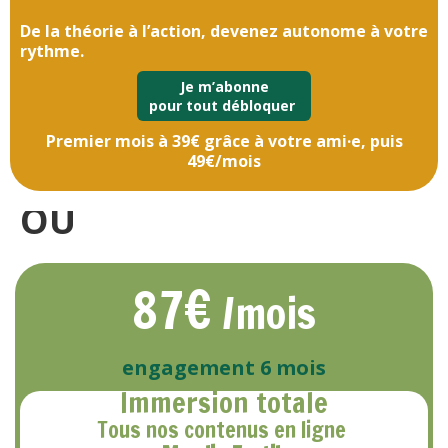
De la théorie à l’action, devenez autonome à votre
rythme.
Je m’abonne
pour tout débloquer
Premier mois à 39€ grâce à votre ami·e, puis
49€/mois
OU
87€
/mois
engagement 6 mois
Immersion totale
Tous nos contenus en ligne