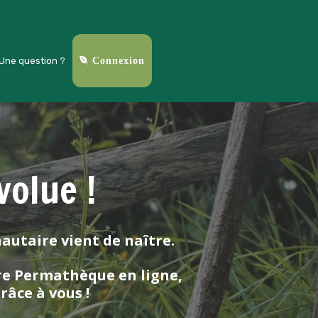
Une question ?
Connexion
volue !
utaire vient de naître.
ure Permathèque en ligne,
râce à vous !