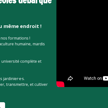
véoles débarque
au même endroit !
 nos formations !
maculture humaine, mardis
 université complète et
jardinier·e·s.
, transmettre, et cultiver
s