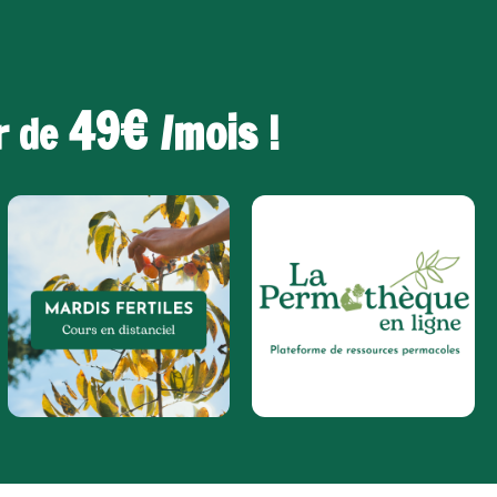
49€
/mois !
ir de