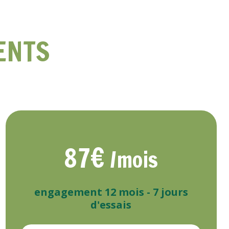
ENTS
87€
/mois
engagement 12 mois
- 7 jours
d'essais