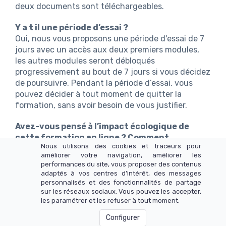
deux documents sont téléchargeables.
Y a t il une période d’essai ?
Oui, nous vous proposons une période d'essai de 7
jours avec un accès aux deux premiers modules,
les autres modules seront débloqués
progressivement au bout de 7 jours si vous décidez
de poursuivre. Pendant la période d’essai, vous
pouvez décider à tout moment de quitter la
formation, sans avoir besoin de vous justifier.
Avez-vous pensé à l’impact écologique de
cette formation en ligne ? Comment
Nous utilisons des cookies et traceurs pour
intégrez-vous cette dimension ?
améliorer votre navigation, améliorer les
Oui, c’est une dimension qui nous semble très
performances du site, vous proposer des contenus
importante, d’autant plus que nous parlons
adaptés à vos centres d’intérêt, des messages
d’écologie et d’impact de nos actions dans cette
personnalisés et des fonctionnalités de partage
sur les réseaux sociaux. Vous pouvez les accepter,
formation ! Nous appliquons les recommandations
les paramétrer et les refuser à tout moment.
de l”ONG The Shift Project.
Configurer
Encore des questions ? N’hésitez pas à
nous