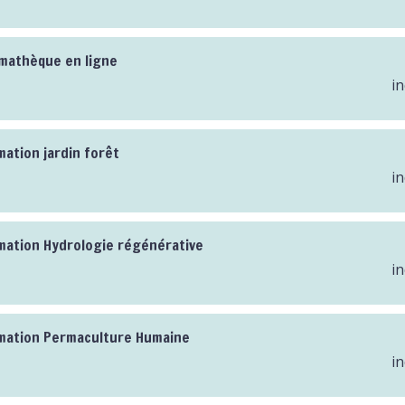
mathèque en ligne
in
mation jardin forêt
in
mation Hydrologie régénérative
in
mation Permaculture Humaine
in