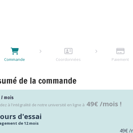
Commande
Coordonnées
Paiement
sumé de la commande
 / mois
49€ /mois !
dez à l'intégralité de notre université en ligne à
jours d'essai
agement de 12 mois
49€ /