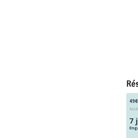
Ré
49€
Accé
7 
Eng