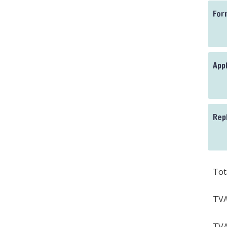
For
App
Rep
Tot
TVA
TVA