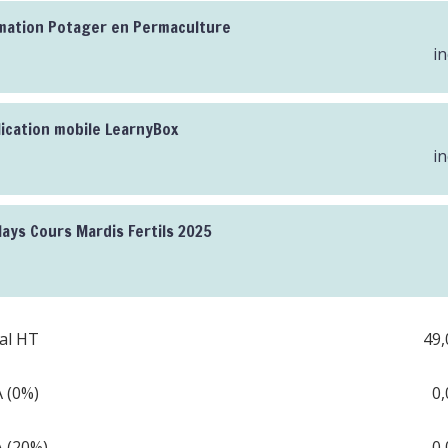
mation Potager en Permaculture
in
lication mobile LearnyBox
in
lays Cours Mardis Fertils 2025
al HT
49,
 (0%)
0,
 (20%)
0,